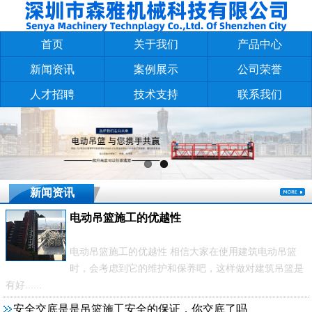
首页
关于我们
产品中心
新闻资讯
案例展示
公司荣誉
人才招聘
技术支持
联系我们
新闻资讯
电动吊篮施工的优越性
电动吊篮施工的优越性 相信大家在使用建筑电动吊篮
时，会考虑到它的维护和保养吧，这样做对建筑吊篮是
有好......
安全交底是是吊篮施工安全的保证，你交底了吗